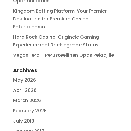
Oportunidades
Kingdom Betting Platform: Your Premier
Destination for Premium Casino
Entertainment
Hard Rock Casino: Originele Gaming
Experience met Rocklegende Status
VegasHero – Perusteellinen Opas Pelaajille
Archives
May 2026
April 2026
March 2026
February 2026
July 2019