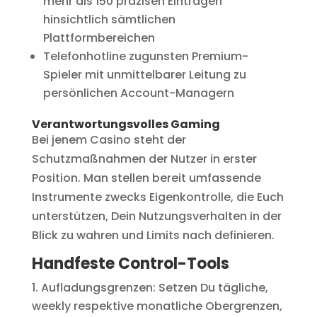
mehr als 150 präzisen Einträgen
hinsichtlich sämtlichen
Plattformbereichen
Telefonhotline zugunsten Premium-
Spieler mit unmittelbarer Leitung zu
persönlichen Account-Managern
Verantwortungsvolles Gaming
Bei jenem Casino steht der
Schutzmaßnahmen der Nutzer in erster
Position. Man stellen bereit umfassende
Instrumente zwecks Eigenkontrolle, die Euch
unterstützen, Dein Nutzungsverhalten in der
Blick zu wahren und Limits nach definieren.
Handfeste Control-Tools
Aufladungsgrenzen: Setzen Du tägliche,
weekly respektive monatliche Obergrenzen,