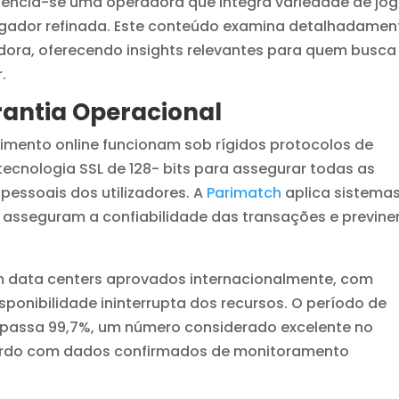
dencia-se uma operadora que integra variedade de jog
jogador refinada. Este conteúdo examina detalhadamen
dora, oferecendo insights relevantes para quem busca
.
rantia Operacional
imento online funcionam sob rígidos protocolos de
ecnologia SSL de 128- bits para assegurar todas as
pessoais dos utilizadores. A
Parimatch
aplica sistema
 asseguram a confiabilidade das transações e previn
data centers aprovados internacionalmente, com
ponibilidade ininterrupta dos recursos. O período de
rapassa 99,7%, um número considerado excelente no
cordo com dados confirmados de monitoramento