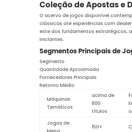
Coleção de Apostas e 
O acervo de jogos disponível contemp
clássicas até experiências com dealers
este dos fundamentos estratégicos, a
iniciantes.
Segmentos Principais de Jo
Segmento
Quantidade Aproximada
Fornecedores Principais
Retorno Médio
acima de
F
Máquinas
800
E
Temáticos
títulos
o
Jogos de
150+
C
Mesa