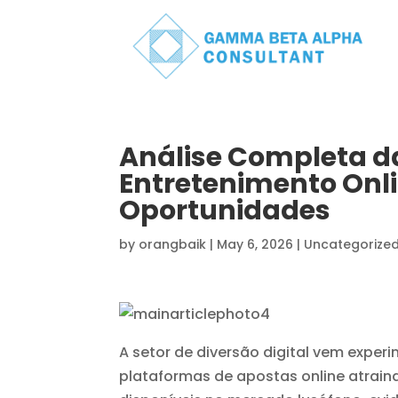
Análise Completa da
Entretenimento Onli
Oportunidades
by
orangbaik
|
May 6, 2026
|
Uncategorize
A setor de diversão digital vem expe
plataformas de apostas online atrain