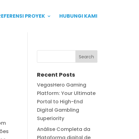
REFERENSI PROYEK
HUBUNGI KAMI
Recent Posts
VegasHero Gaming
Platform: Your Ultimate
Portal to High-End
Digital Gambling
Superiority
com
Análise Completa da
ções
Plataforma digital de