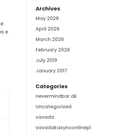
Archives
May 2026
 é
April 2026
es e
March 2026
February 2026
July 2019
January 2017
Categories
nevermindbar.dk
Uncategorized
vavada
vavadakasynoonlinepl