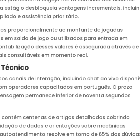
da estágio desbloqueia vantagens incrementais, inclui
iado e assistência prioritário.
ados proporcionalmente ao montante de jogadas
os em saldo de jogo ou utilizados para entrada em
 contabilização desses valores é assegurada através de
is consultáveis em momento real.
o Técnico
os canais de interação, incluindo chat ao vivo disponí
o, com operadores capacitados em português. O prazo
mensagem permanece inferior de noventa segundos
a contém centenas de artigos detalhados cobrindo
alidação de dados e orientações sobre mecânicas
e autoatendimento resolve em torno de 65% das dúvida