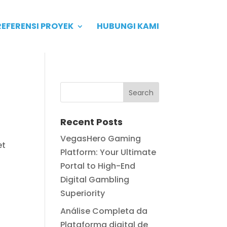
REFERENSI PROYEK
HUBUNGI KAMI
Recent Posts
VegasHero Gaming
et
Platform: Your Ultimate
Portal to High-End
Digital Gambling
Superiority
Análise Completa da
Plataforma digital de