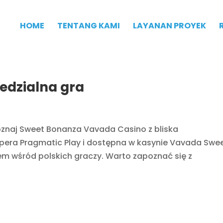
HOME
TENTANG KAMI
LAYANAN PROYEK
edzialna gra
znaj Sweet Bonanza Vavada Casino z bliska
era Pragmatic Play i dostępna w kasynie Vavada Swe
em wśród polskich graczy. Warto zapoznać się z