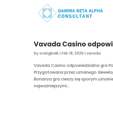
Vavada Casino odpowi
by
orangbaik
|
Feb 18, 2026
|
vavada
Vavada Casino odpowiedzialna gra Po
Przygotowana przez uznanego dewelop
Bonanza gra cieszy się sporym uznani
najważniejszymi...