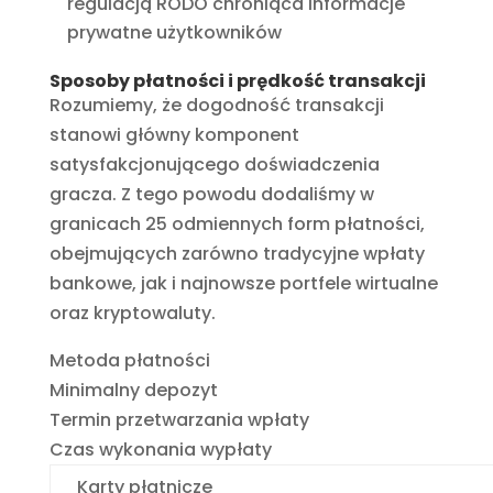
regulacją RODO chroniąca informacje
prywatne użytkowników
Sposoby płatności i prędkość transakcji
Rozumiemy, że dogodność transakcji
stanowi główny komponent
satysfakcjonującego doświadczenia
gracza. Z tego powodu dodaliśmy w
granicach 25 odmiennych form płatności,
obejmujących zarówno tradycyjne wpłaty
bankowe, jak i najnowsze portfele wirtualne
oraz kryptowaluty.
Metoda płatności
Minimalny depozyt
Termin przetwarzania wpłaty
Czas wykonania wypłaty
Karty płatnicze