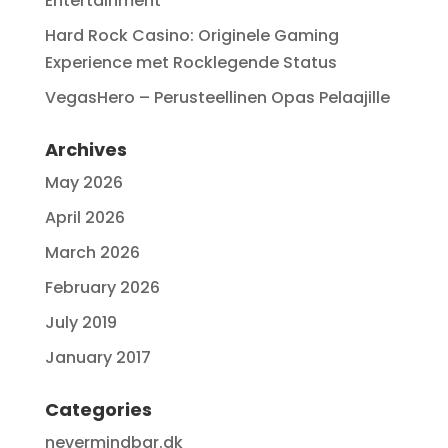
Entertainment
Hard Rock Casino: Originele Gaming
Experience met Rocklegende Status
VegasHero – Perusteellinen Opas Pelaajille
Archives
May 2026
April 2026
March 2026
February 2026
July 2019
January 2017
Categories
nevermindbar.dk