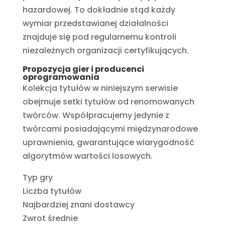
hazardowej. To dokładnie stąd każdy
wymiar przedstawianej działalności
znajduje się pod regularnemu kontroli
niezależnych organizacji certyfikujących.
Propozycja gier i producenci
oprogramowania
Kolekcja tytułów w niniejszym serwisie
obejmuje setki tytułów od renomowanych
twórców. Współpracujemy jedynie z
twórcami posiadającymi międzynarodowe
uprawnienia, gwarantujące wiarygodność
algorytmów wartości losowych.
Typ gry
Liczba tytułów
Najbardziej znani dostawcy
Zwrot średnie