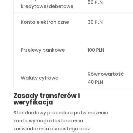
50 PLN
kredytowe/debetowe
Konta elektroniczne
30 PLN
Przelewy bankowe
100 PLN
Równowartość
Waluty cyfrowe
40 PLN
Zasady transferów i
weryfikacja
Standardowy procedura potwierdzenia
konta wymaga dostarczenia
zaświadczenia osobistego oraz