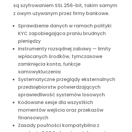
są szyfrowaniem SSL 256-bit, takim samym
z owym używanym przez firmy bankowe.
Sprawdzenie danych w ramach polityki
KYC zapobiegająca praniu brudnych
pieniędzy
Instrumenty rozsądnej zabawy — limity
wpłacanych środków, tymczasowe
zamknięcia konta, funkcje
samowykluczenia
Systematyczne przeglądy eksternalnych
przedsiębiorstw potwierdzających
sprawiedliwość systemów losowych
Kodowane sesje dla wszystkich
momentów wejścia oraz przekazów
finansowych
Zasady poufności kompatybilna z