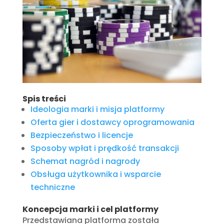
Spis treści
Ideologia marki i misja platformy
Oferta gier i dostawcy oprogramowania
Bezpieczeństwo i licencje
Sposoby wpłat i prędkość transakcji
Schemat nagród i nagrody
Obsługa użytkownika i wsparcie
techniczne
Koncepcja marki i cel platformy
Przedstawiana platforma została