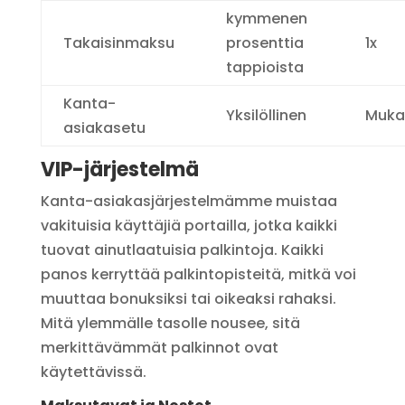
kymmenen
Takaisinmaksu
prosenttia
1x
tappioista
Kanta-
Yksilöllinen
Muka
asiakasetu
VIP-järjestelmä
Kanta-asiakasjärjestelmämme muistaa
vakituisia käyttäjiä portailla, jotka kaikki
tuovat ainutlaatuisia palkintoja. Kaikki
panos kerryttää palkintopisteitä, mitkä voi
muuttaa bonuksiksi tai oikeaksi rahaksi.
Mitä ylemmälle tasolle nousee, sitä
merkittävämmät palkinnot ovat
käytettävissä.