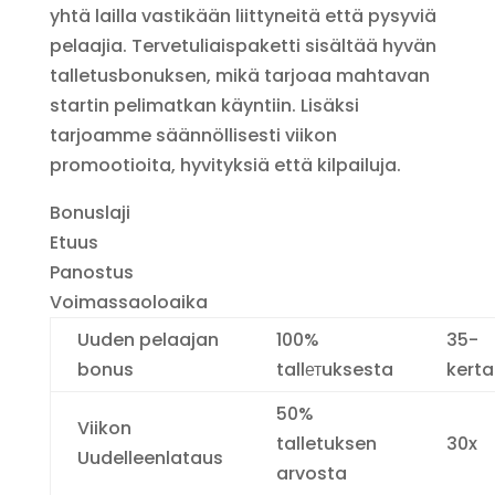
yhtä lailla vastikään liittyneitä että pysyviä
pelaajia. Tervetuliaispaketti sisältää hyvän
talletusbonuksen, mikä tarjoaa mahtavan
startin pelimatkan käyntiin. Lisäksi
tarjoamme säännöllisesti viikon
promootioita, hyvityksiä että kilpailuja.
Bonuslaji
Etuus
Panostus
Voimassaoloaika
Uuden pelaajan
100%
35-
bonus
tallетuksesta
kerta
50%
Viikon
talletuksen
30x
Uudelleenlataus
arvosta