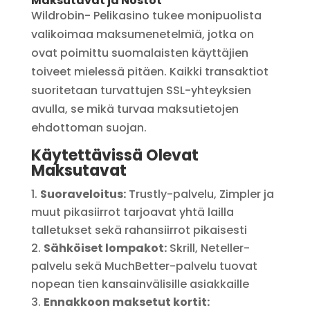
Maksutavat ja Nostot
Wildrobin- Pelikasino tukee monipuolista
valikoimaa maksumenetelmiä, jotka on
ovat poimittu suomalaisten käyttäjien
toiveet mielessä pitäen. Kaikki transaktiot
suoritetaan turvattujen SSL-yhteyksien
avulla, se mikä turvaa maksutietojen
ehdottoman suojan.
Käytettävissä Olevat
Maksutavat
Suoraveloitus:
Trustly-palvelu, Zimpler ja
muut pikasiirrot tarjoavat yhtä lailla
talletukset sekä rahansiirrot pikaisesti
Sähköiset lompakot:
Skrill, Neteller-
palvelu sekä MuchBetter-palvelu tuovat
nopean tien kansainvälisille asiakkaille
Ennakkoon maksetut kortit: