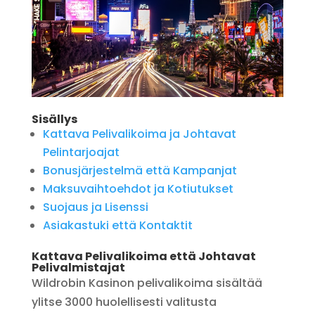
Sisällys
Kattava Pelivalikoima ja Johtavat
Pelintarjoajat
Bonusjärjestelmä että Kampanjat
Maksuvaihtoehdot ja Kotiutukset
Suojaus ja Lisenssi
Asiakastuki että Kontaktit
Kattava Pelivalikoima että Johtavat
Pelivalmistajat
Wildrobin Kasinon pelivalikoima sisältää
ylitse 3000 huolellisesti valitusta