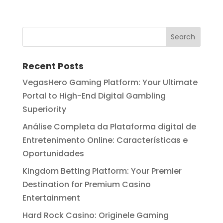
Recent Posts
VegasHero Gaming Platform: Your Ultimate
Portal to High-End Digital Gambling
Superiority
Análise Completa da Plataforma digital de
Entretenimento Online: Características e
Oportunidades
Kingdom Betting Platform: Your Premier
Destination for Premium Casino
Entertainment
Hard Rock Casino: Originele Gaming