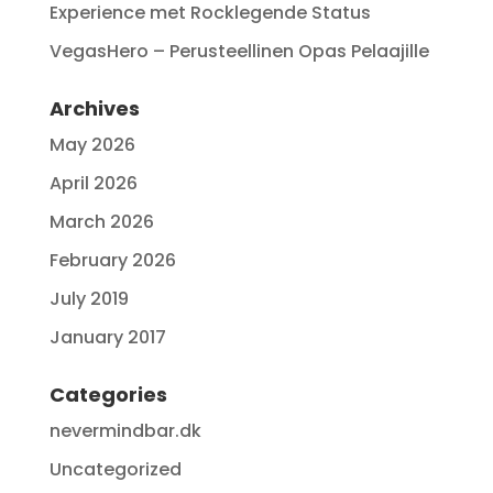
Experience met Rocklegende Status
VegasHero – Perusteellinen Opas Pelaajille
Archives
May 2026
April 2026
March 2026
February 2026
July 2019
January 2017
Categories
nevermindbar.dk
Uncategorized