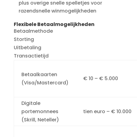
plus overige snelle spelletjes voor
razendsnelle winmogelijkheden
Flexibele Betaalmogelijkheden
Betaalmethode
Storting
Uitbetaling
Transactietijd
Betaalkaarten
€ 10 – € 5.000
(Visa/Mastercard)
Digitale
portemonnees
tien euro – € 10.000
(Skrill, Neteller)