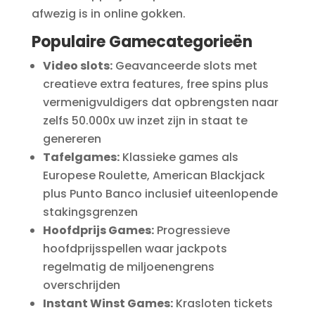
afwezig is in online gokken.
Populaire Gamecategorieën
Video slots:
Geavanceerde slots met
creatieve extra features, free spins plus
vermenigvuldigers dat opbrengsten naar
zelfs 50.000x uw inzet zijn in staat te
genereren
Tafelgames:
Klassieke games als
Europese Roulette, American Blackjack
plus Punto Banco inclusief uiteenlopende
stakingsgrenzen
Hoofdprijs Games:
Progressieve
hoofdprijsspellen waar jackpots
regelmatig de miljoenengrens
overschrijden
Instant Winst Games:
Krasloten tickets