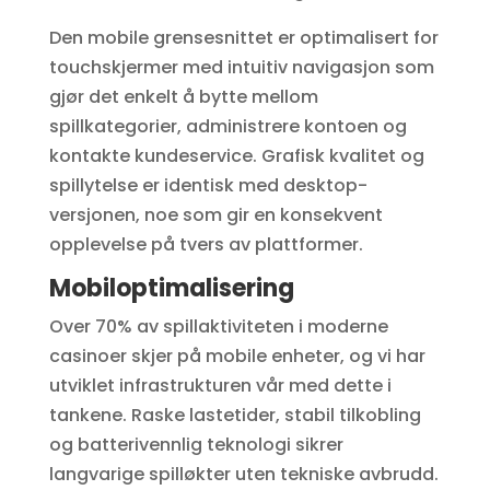
Den mobile grensesnittet er optimalisert for
touchskjermer med intuitiv navigasjon som
gjør det enkelt å bytte mellom
spillkategorier, administrere kontoen og
kontakte kundeservice. Grafisk kvalitet og
spillytelse er identisk med desktop-
versjonen, noe som gir en konsekvent
opplevelse på tvers av plattformer.
Mobiloptimalisering
Over 70% av spillaktiviteten i moderne
casinoer skjer på mobile enheter, og vi har
utviklet infrastrukturen vår med dette i
tankene. Raske lastetider, stabil tilkobling
og batterivennlig teknologi sikrer
langvarige spilløkter uten tekniske avbrudd.