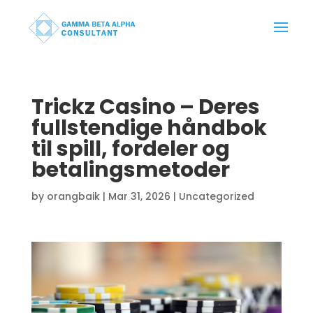
Trickz Casino – Deres
fullstendige håndbok
til spill, fordeler og
betalingsmetoder
by
orangbaik
|
Mar 31, 2026
|
Uncategorized