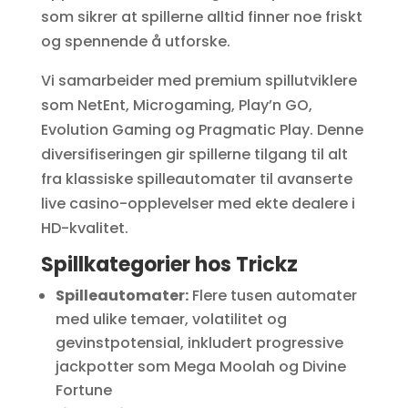
som sikrer at spillerne alltid finner noe friskt
og spennende å utforske.
Vi samarbeider med premium spillutviklere
som NetEnt, Microgaming, Play’n GO,
Evolution Gaming og Pragmatic Play. Denne
diversifiseringen gir spillerne tilgang til alt
fra klassiske spilleautomater til avanserte
live casino-opplevelser med ekte dealere i
HD-kvalitet.
Spillkategorier hos Trickz
Spilleautomater:
Flere tusen automater
med ulike temaer, volatilitet og
gevinstpotensial, inkludert progressive
jackpotter som Mega Moolah og Divine
Fortune