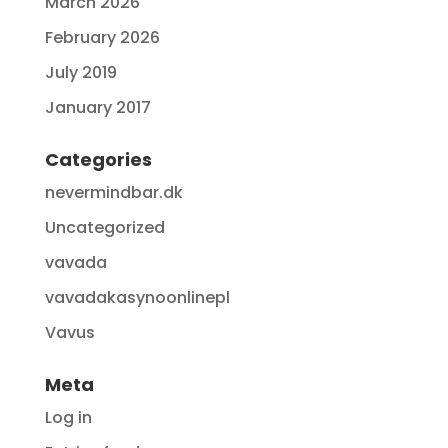
March 2026
February 2026
July 2019
January 2017
Categories
nevermindbar.dk
Uncategorized
vavada
vavadakasynoonlinepl
Vavus
Meta
Log in