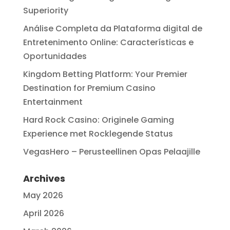
Superiority
Análise Completa da Plataforma digital de
Entretenimento Online: Características e
Oportunidades
Kingdom Betting Platform: Your Premier
Destination for Premium Casino
Entertainment
Hard Rock Casino: Originele Gaming
Experience met Rocklegende Status
VegasHero – Perusteellinen Opas Pelaajille
Archives
May 2026
April 2026