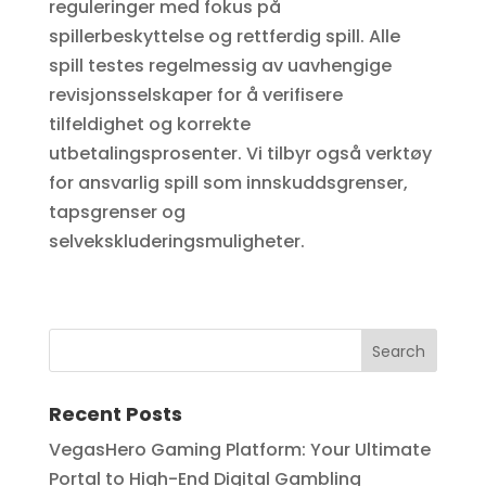
reguleringer med fokus på
spillerbeskyttelse og rettferdig spill. Alle
spill testes regelmessig av uavhengige
revisjonsselskaper for å verifisere
tilfeldighet og korrekte
utbetalingsprosenter. Vi tilbyr også verktøy
for ansvarlig spill som innskuddsgrenser,
tapsgrenser og
selvekskluderingsmuligheter.
Recent Posts
VegasHero Gaming Platform: Your Ultimate
Portal to High-End Digital Gambling