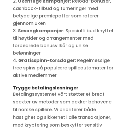
Ukentlige kampanjer:
Reload-bonuser,
cashback-tilbud og turneringer med
betydelige premiepotter som roterer
gjennom uken
Sesongkampanjer:
Spesialtilbud knyttet
til høytider og arrangementer med
forbedrede bonusvilkår og unike
belønninger
Gratisspinn-torsdager:
Regelmessige
free spins på populære spilleautomater for
aktive medlemmer
Trygge betalingsløsninger
Betalingssystemet vårt støtter et bredt
spekter av metoder som dekker behovene
til norske spillere. Vi prioriterer både
hastighet og sikkerhet i alle transaksjoner,
med kryptering som beskytter sensitiv