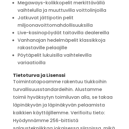
Megaways-kolikkopelit merkittävällä
vaihtelulla ja muuttuvilla voittolinjoilla
Jatkuvat jättipotin pelit
miljoonavoittomahdollisuuksilla
Live-kasinopöydät taitavilla dealereilla
Vanhanajan hedelmäpelit klassikkoja
rakastaville pelaajille
Pöytäpelit lukuisilla vaihtelevilla
variaatioilla
Tietoturva ja Lisenssi
Toimintatapoamme rakentuu tiukkoihin
turvallisuusstandardeihin. Alustamme
toimii hyväksytyn toimiluvan alla, se takaa
läpinäkyvän ja läpinäkyvän pelaamista
kaikkien käyttäjillemme. Verifioitu tieto:
Hyödynnämme 256-bittistä
salaustekniikkaa jokaisessa siirroissa, mikä