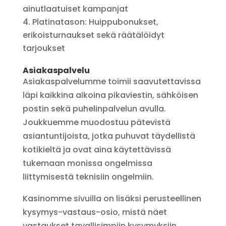
ainutlaatuiset kampanjat
Platinatason: Huippubonukset,
erikoisturnaukset sekä räätälöidyt
tarjoukset
Asiakaspalvelu
Asiakaspalvelumme toimii saavutettavissa
läpi kaikkina aikoina pikaviestin, sähköisen
postin sekä puhelinpalvelun avulla.
Joukkuemme muodostuu pätevistä
asiantuntijoista, jotka puhuvat täydellistä
kotikieltä ja ovat aina käytettävissä
tukemaan monissa ongelmissa
liittymisestä teknisiin ongelmiin.
Kasinomme sivuilla on lisäksi perusteellinen
kysymys-vastaus-osio, mistä näet
vastaukset tavallisimpiin kysymyksiin.