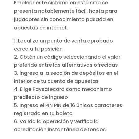
Emplear este sistema en esta sitio se
presenta notablemente fácil, hasta para
jugadores sin conocimiento pasada en
apuestas en internet.
Localiza un punto de venta aprobado
cerca a tu posición
Obtén un código seleccionando el valor
preferido entre las alternativas ofrecidas
Ingresa a la sección de depósitos en el
interior de tu cuenta de apuestas
Elige Paysafecard como mecanismo
predilecto de ingreso
Ingresa el PIN PIN de 16 únicos caracteres
registrado en tu boleto
Valida la operación y verifica la
acreditación instantánea de fondos