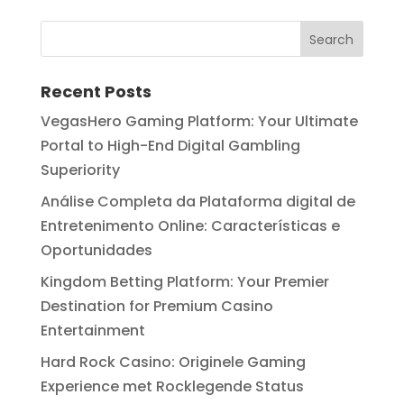
Recent Posts
VegasHero Gaming Platform: Your Ultimate
Portal to High-End Digital Gambling
Superiority
Análise Completa da Plataforma digital de
Entretenimento Online: Características e
Oportunidades
Kingdom Betting Platform: Your Premier
Destination for Premium Casino
Entertainment
Hard Rock Casino: Originele Gaming
Experience met Rocklegende Status