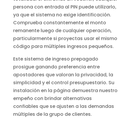
persona con entrada al PIN puede utilizarlo,
ya que el sistema no exige identificación.
Comprueba constantemente el monto
remanente luego de cualquier operación,
particularmente si proyectas usar el mismo
código para múltiples ingresos pequeños.
Este sistema de ingreso prepagado
prosigue ganando preferencia entre
apostadores que valoran la privacidad, la
simplicidad y el control presupuestario. Su
instalación en la página demuestra nuestro
empeño con brindar alternativas
confiables que se ajusten a las demandas
múltiples de la grupo de clientes.