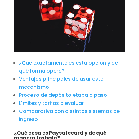
¿Qué exactamente es esta opción y de
qué forma opera?
Ventajas principales de usar este
mecanismo
Proceso de depósito etapa a paso
Límites y tarifas a evaluar
Comparativa con distintos sistemas de
ingreso
¿Qué cosa es Paysafecard y de qué
manera trabaja?