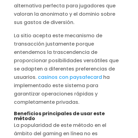
alternativa perfecta para jugadores que
valoran la anonimato y el dominio sobre
sus gastos de diversión.
La sitio acepta este mecanismo de
transacción justamente porque
entendemos la trascendencia de
proporcionar posibilidades versátiles que
se adapten a diferentes preferencias de
usuarios.
casinos con paysafecard
ha
implementado este sistema para
garantizar operaciones rápidas y
completamente privadas.
Beneficios principales de usar este
método
La popularidad de este método en el
ámbito del gaming en línea no es