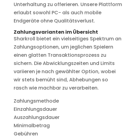
Unterhaltung zu offerieren. Unsere Plattform
erlaubt sowohl PC- als auch mobile
Endgeräte ohne Qualitätsverlust.
Zahlungsvarianten im Übersicht
Sharkroll bietet ein vielseitiges Spektrum an
Zahlungsoptionen, um jeglichen Spielern
einen glatten Transaktionsprozess zu
sichern. Die Abwicklungszeiten und Limits
variieren je nach gewählter Option, wobei
wir stets bemüht sind, Abhebungen so
rasch wie machbar zu verarbeiten.
Zahlungsmethode
Einzahlungsdauer
Auszahlungsdauer
Minimalbetrag
Gebühren