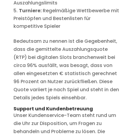
Auszahlungslimits
Turniere:
Regelmäßige Wettbewerbe mit
Preistöpfen und Bestenlisten für
kompetitive Spieler
Bedeutsam zu nennen ist die Gegebenheit,
dass die gemittelte Auszahlungsquote
(RTP) bei digitalen Slots branchenweit bei
circa 96% ausfällt, was besagt, dass von
allen eingesetzten € statistisch gerechnet
96 Prozent an Nutzer zurückfließen. Diese
Quote variiert je nach Spiel und steht in den
Details jedes Spiels einsehbar.
Support und Kundenbetreuung
Unser Kundenservice-Team steht rund um
die Uhr zur Disposition, um Fragen zu
behandeln und Probleme zu lösen. Die