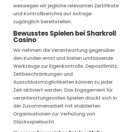
weswegen wir jegliche relevanten Zertifikate
und Kontrollberichte auf Anfrage
zugänglich bereitstellen.
Bewusstes Spielen bei Sharkroll
Casino
Wir nehmen die Verantwortung gegenüber
den Kunden ernst und bieten umfassende
Werkzeuge zur Eigenkontrolle. Depositlimits,
Zeitbeschränkungen und
Ausschlussmöglichkeiten können zu jeder
Zeit aktiviert werden. Das Engagement für
verantwortungsvolles Spielen drückt sich in
der Zusammenarbeit mit etablierten
Organisationen zur Verhütung von
Glücksspielsucht.