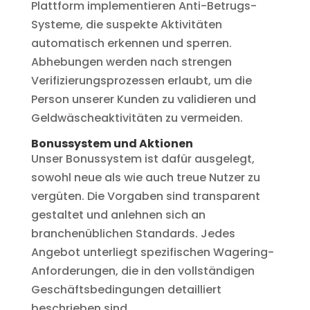
Plattform implementieren Anti-Betrugs-
Systeme, die suspekte Aktivitäten
automatisch erkennen und sperren.
Abhebungen werden nach strengen
Verifizierungsprozessen erlaubt, um die
Person unserer Kunden zu validieren und
Geldwäscheaktivitäten zu vermeiden.
Bonussystem und Aktionen
Unser Bonussystem ist dafür ausgelegt,
sowohl neue als wie auch treue Nutzer zu
vergüten. Die Vorgaben sind transparent
gestaltet und anlehnen sich an
branchenüblichen Standards. Jedes
Angebot unterliegt spezifischen Wagering-
Anforderungen, die in den vollständigen
Geschäftsbedingungen detailliert
beschrieben sind.