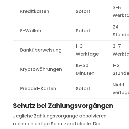
3-5
Kreditkarten
Sofort
Werkt
24
E-Wallets
Sofort
Stund
1-3
3-7
Banküberweisung
Werktage
Werkt
15-30
1-2
Kryptowährungen
Minuten
Stund
Nicht
Prepaid-Karten
Sofort
verfüg
Schutz bei Zahlungsvorgängen
Jegliche Zahlungsvorgänge absolvieren
mehrschichtige Schutzprotokolle. Die