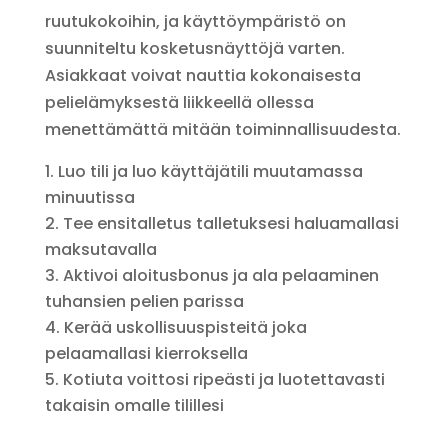
ruutukokoihin, ja käyttöympäristö on
suunniteltu kosketusnäyttöjä varten.
Asiakkaat voivat nauttia kokonaisesta
pelielämyksestä liikkeellä ollessa
menettämättä mitään toiminnallisuudesta.
Luo tili ja luo käyttäjätili muutamassa
minuutissa
Tee ensitalletus talletuksesi haluamallasi
maksutavalla
Aktivoi aloitusbonus ja ala pelaaminen
tuhansien pelien parissa
Kerää uskollisuuspisteitä joka
pelaamallasi kierroksella
Kotiuta voittosi ripeästi ja luotettavasti
takaisin omalle tilillesi