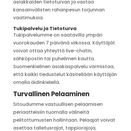
asiakkaiden tietoturvan ja vastaa
kansainvälisten rahanpesun torjunnan
vaatimuksia.
Tukipalvelu ja Tietoturva
Tukipalvelumme on saatavilla ympäri
vuorokauden 7 päivänä viikossa. Käyttäjät
voivat ottaa yhteyttä live-chatin,
sähköpostin tai puhelimen kautta.
Suomenkielinen asiakaspalvelu varmistaa,
että kaikki tiedustelut käsitellään käyttäjän
omalla äidinkielellä.
Turvallinen Pelaaminen
Sitoudumme vastuullisen pelaamisen
periaatteisiin tuomalla välineitä
pelitottumusten hallintaan. Pelaajat voivat
asettaa talletusrajat, tappiorajoja,