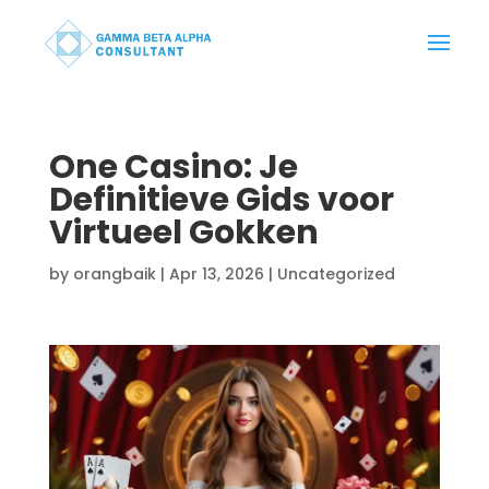
One Casino: Je
Definitieve Gids voor
Virtueel Gokken
by
orangbaik
|
Apr 13, 2026
|
Uncategorized