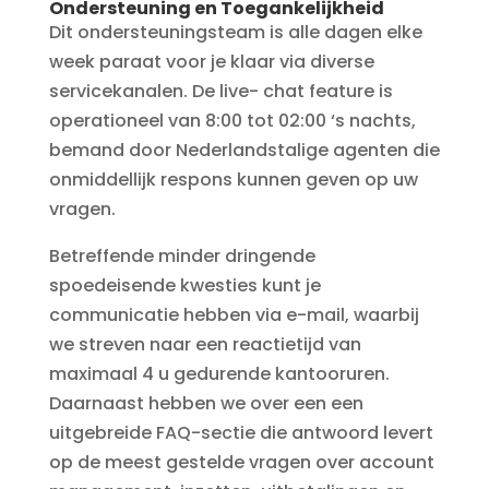
Ondersteuning en Toegankelijkheid
Dit ondersteuningsteam is alle dagen elke
week paraat voor je klaar via diverse
servicekanalen. De live- chat feature is
operationeel van 8:00 tot 02:00 ‘s nachts,
bemand door Nederlandstalige agenten die
onmiddellijk respons kunnen geven op uw
vragen.
Betreffende minder dringende
spoedeisende kwesties kunt je
communicatie hebben via e-mail, waarbij
we streven naar een reactietijd van
maximaal 4 u gedurende kantooruren.
Daarnaast hebben we over een een
uitgebreide FAQ-sectie die antwoord levert
op de meest gestelde vragen over account