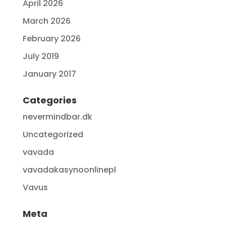
April 2026
March 2026
February 2026
July 2019
January 2017
Categories
nevermindbar.dk
Uncategorized
vavada
vavadakasynoonlinepl
Vavus
Meta