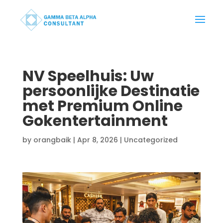
NV Speelhuis: Uw
persoonlijke Destinatie
met Premium Online
Gokentertainment
by
orangbaik
|
Apr 8, 2026
|
Uncategorized