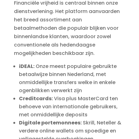
Financiële vrijheid is centraal binnen onze
dienstverlening. Het platform aanvaarden
het breed assortiment aan
betaalmethoden die populair blijken voor
binnenlandse klanten, waardoor zowel
conventionele als hedendaagse
mogelijkheden beschikbaar zijn.
iDEAL:
Onze meest populaire gebruikte
betaalwijze binnen Nederland, met
onmiddellijke transfers welke in enkele
ogenblikken verwerkt zijn
Creditcards:
Visa plus MasterCard ten
behoeve van internationale gebruikers,
met onmiddellijke deposits
Digitale portemonnees:
Skrill, Neteller &
verdere online wallets om spoedige en
veiliggestelde overboekingen