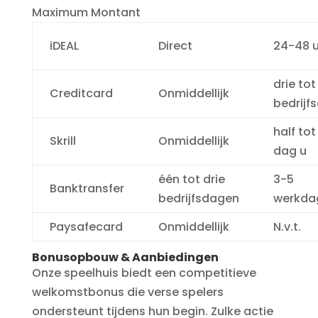
Maximum Montant
iDEAL
Direct
24-48 
drie tot 
Creditcard
Onmiddellijk
bedrijf
half tot
Skrill
Onmiddellijk
dag u
één tot drie
3-5
Banktransfer
bedrijfsdagen
werkda
Paysafecard
Onmiddellijk
N.v.t.
Bonusopbouw & Aanbiedingen
Onze speelhuis biedt een competitieve
welkomstbonus die verse spelers
ondersteunt tijdens hun begin. Zulke actie