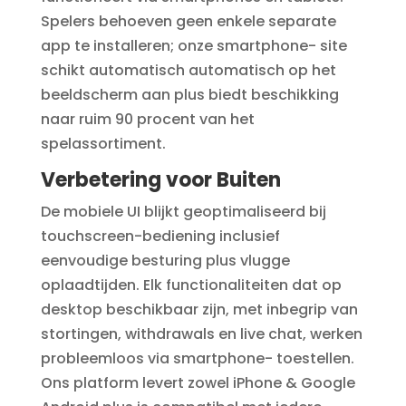
Spelers behoeven geen enkele separate
app te installeren; onze smartphone- site
schikt automatisch automatisch op het
beeldscherm aan plus biedt beschikking
naar ruim 90 procent van het
spelassortiment.
Verbetering voor Buiten
De mobiele UI blijkt geoptimaliseerd bij
touchscreen-bediening inclusief
eenvoudige besturing plus vlugge
oplaadtijden. Elk functionaliteiten dat op
desktop beschikbaar zijn, met inbegrip van
stortingen, withdrawals en live chat, werken
probleemloos via smartphone- toestellen.
Ons platform levert zowel iPhone & Google