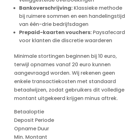
Bankoverschrijving:
Klassieke methode
bij ruimere sommen en een handelingstijd
van één-drie bedrijfsdagen
Prepaid-kaarten vouchers:
Paysafecard
voor klanten die discretie waarderen
Minimale stortingen beginnen bij 10 euro,
terwijl opnames vanaf 20 euro kunnen
aangevraagd worden. Wij rekenen geen
enkele transactiekosten met standaard
betaalwijzen, zodat gebruikers dit volledige
montant uitgekeerd krijgen minus aftrek.
Betaaloptie
Deposit Periode
Opname Duur
Min. Montant