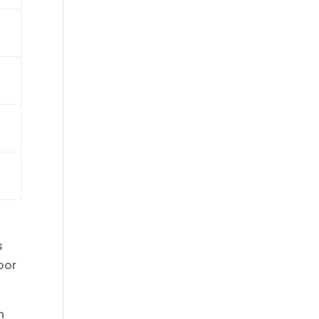
s
oor
n