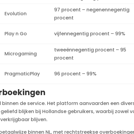
97 procent – negenennegentig
Evolution
procent
Play n Go
vijfennegentig procent – 99%
tweeënnegentig procent – 95
Microgaming
procent
PragmaticPlay
96 procent – 99%
erboekingen
l binnen de service. Het platform aanvaarden een diver
liefd blijken bij Hollandse gebruikers, waarbij zowel v
erkrijgbaar blijven.
betaalwijze binnen NL, met rechtstreekse overboekinge