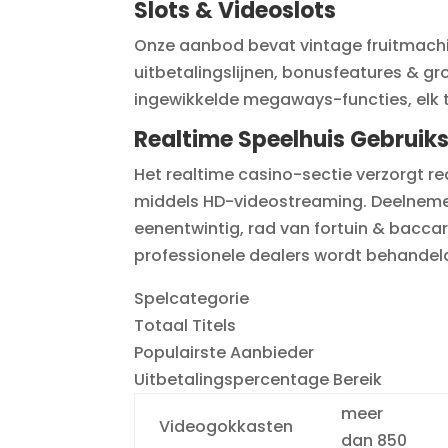
Slots & Videoslots
Onze aanbod bevat vintage fruitmach
uitbetalingslijnen, bonusfeatures & gr
ingewikkelde megaways-functies, elk ty
Realtime Speelhuis Gebruik
Het realtime casino-sectie verzorgt 
middels HD-videostreaming. Deelnemer
eenentwintig, rad van fortuin & baccar
professionele dealers wordt behandeld
Spelcategorie
Totaal Titels
Populairste Aanbieder
Uitbetalingspercentage Bereik
meer
Videogokkasten
dan 850