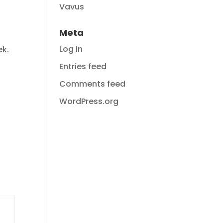
Vavus
Meta
Log in
ek.
Entries feed
Comments feed
WordPress.org