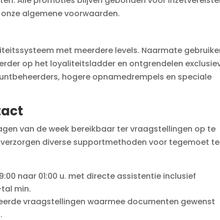
en. Alle promoties blijven gebonden voor inzetvereist
n onze algemene voorwaarden.
aliteitssysteem met meerdere levels. Naarmate gebruike
verder op het loyaliteitsladder en ontgrendelen exclusie
ountbeheerders, hogere opnamedrempels en speciale
tact
gen van de week bereikbaar ter vraagstellingen op te
e verzorgen diverse supportmethoden voor tegemoet te
:00 naar 01:00 u. met directe assistentie inclusief
tal min.
lleerde vraagstellingen waarmee documenten gewenst
.