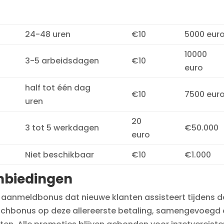
24-48 uren
€10
5000 eur
10000
3-5 arbeidsdagen
€10
euro
half tot één dag
€10
7500 eur
uren
20
3 tot 5 werkdagen
€50.000
euro
Niet beschikbaar
€10
€1.000
nbiedingen
e aanmeldbonus dat nieuwe klanten assisteert tijdens 
chbonus op deze allereerste betaling, samengevoegd 