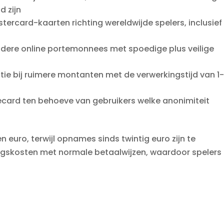
 zijn
ercard-kaarten richting wereldwijde spelers, inclusief
 andere online portemonnees met spoedige plus veilige
tie bij ruimere montanten met de verwerkingstijd van 1
card ten behoeve van gebruikers welke anonimiteit
euro, terwijl opnames sinds twintig euro zijn te
ngskosten met normale betaalwijzen, waardoor spelers 