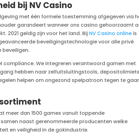
heid bij NV Casino
gelgeving met één formele toestemming afgegeven via h
thouder garandeert wanneer ons casino gehoorzaamt 
t. 2021 geldig zijn voor het land. Bij
NV Casino online
is
geavanceerde beveiligingstechnologie voor alle privé
 beveiligen.
nkel compliance. We integreren verantwoord gamen met
ng hebben naar zelfuitsluitingstools, depositolimiet
regelen helpen om ongezond spelpatroon tegen te gaa
ssortiment
vat meer dan 1500 games vanuit toppende
ren samen naast gerenommeerde producenten welke
t en veiligheid in de gokindustrie.