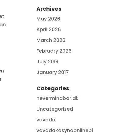
Archives
et
May 2026
aan
April 2026
March 2026
February 2026
July 2019
en
January 2017
n
Categories
nevermindbar.dk
Uncategorized
vavada
vavadakasynoonlinepl