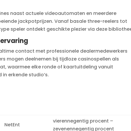
ines naast actuele videoautomaten en meerdere
oeiende jackpotprijzen. Vanaf basale three-reelers tot
pe speler ontdekt geschikte plezier via deze bibliothe
servaring
realtime contact met professionele dealermedewerkers
s mogen deelnemen bij tijdloze casinospellen als
at, waarmee elke ronde of kaartuitdeling vanuit
 in erkende studio’s.
vierennegentig procent –
NetEnt
zevenennegentig procent