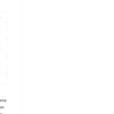
o
o
deze
en