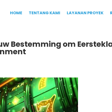
HOME
TENTANG KAMI
LAYANAN PROYEK
ouw Bestemming om Eerstekl
ainment