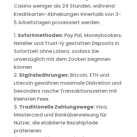
Casino weniger als 24 Stunden, während
Kreditkarten-Abhebungen innerhalb von 3-
5 Arbeitstagen prozessiert werden.
Sofortmethoden:
Pay Pal, Moneybookers,
Neteller und Trust-ly gestatten Deposits in
Sofortzeit ohne Latenz, sodass Sie
unverzüglich mit dem Zocken beginnen
können
Digitalwährungen:
Bitcoin, ETH und
Litecoin gewähren maximale Diskretion und
besonders rasche Transaktionszeiten mit
kleinsten Fees
Traditionelle Zahlungswege:
Visa,
Mastercard und Banküberweisung für
Nutzer, die etablierte Bezahlpfade
präferieren