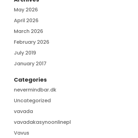
May 2026
April 2026
March 2026
February 2026
July 2019
January 2017
Categories
nevermindbar.dk
Uncategorized
vavada
vavadakasynoonlinepl
Vavus