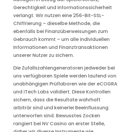
Gerechtigkeit und Informationssicherheit
verlangt. Wir nutzen eine 256-Bit-SSL-
Chiffrierung – dieselbe Methode, die
ebenfalls bei Finanzüberweisungen zum
Gebrauch kommt – um alle individuellen
Informationen und Finanztransaktionen
unserer Nutzer zu sichern.
Die Zufallszahlengeneratoren jedweder bei
uns verfügbaren Spiele werden laufend von
unabhängigen Prüflaboren wie der eCOGRA
und iTech Labs validiert. Diese Kontrollen
sichern, dass die Resultate wahrhaft
arbiträr sind und keinerlei Beeinflussung
unterworfen sind. Bewusstes Zocken
rangiert bei NV Casino an erster Stelle,
daher wir diverse Instrumente wie