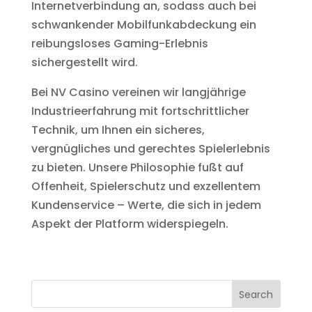
Internetverbindung an, sodass auch bei
schwankender Mobilfunkabdeckung ein
reibungsloses Gaming-Erlebnis
sichergestellt wird.
Bei NV Casino vereinen wir langjährige
Industrieerfahrung mit fortschrittlicher
Technik, um Ihnen ein sicheres,
vergnügliches und gerechtes Spielerlebnis
zu bieten. Unsere Philosophie fußt auf
Offenheit, Spielerschutz und exzellentem
Kundenservice – Werte, die sich in jedem
Aspekt der Platform widerspiegeln.