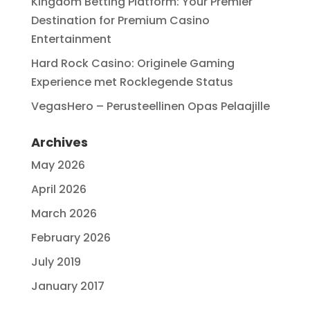
Kingdom Betting Platform: Your Premier
Destination for Premium Casino
Entertainment
Hard Rock Casino: Originele Gaming
Experience met Rocklegende Status
VegasHero – Perusteellinen Opas Pelaajille
Archives
May 2026
April 2026
March 2026
February 2026
July 2019
January 2017