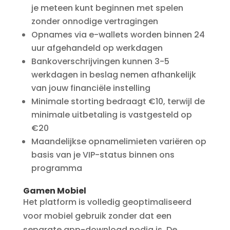
je meteen kunt beginnen met spelen
zonder onnodige vertragingen
Opnames via e-wallets worden binnen 24
uur afgehandeld op werkdagen
Bankoverschrijvingen kunnen 3-5
werkdagen in beslag nemen afhankelijk
van jouw financiële instelling
Minimale storting bedraagt €10, terwijl de
minimale uitbetaling is vastgesteld op
€20
Maandelijkse opnamelimieten variëren op
basis van je VIP-status binnen ons
programma
Gamen Mobiel
Het platform is volledig geoptimaliseerd
voor mobiel gebruik zonder dat een
separate app-download nodig is. De