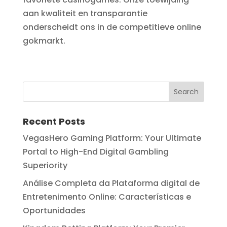
aan kwaliteit en transparantie
onderscheidt ons in de competitieve online
gokmarkt.
Recent Posts
VegasHero Gaming Platform: Your Ultimate
Portal to High-End Digital Gambling
Superiority
Análise Completa da Plataforma digital de
Entretenimento Online: Características e
Oportunidades