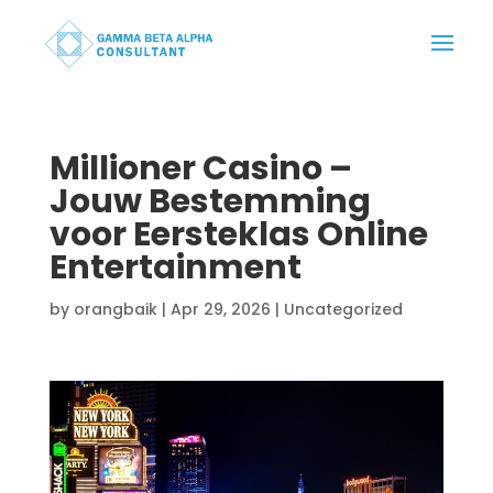
Millioner Casino –
Jouw Bestemming
voor Eersteklas Online
Entertainment
by
orangbaik
|
Apr 29, 2026
| Uncategorized