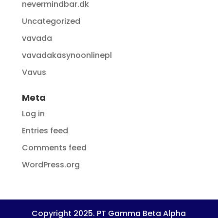
nevermindbar.dk
Uncategorized
vavada
vavadakasynoonlinepl
Vavus
Meta
Log in
Entries feed
Comments feed
WordPress.org
Copyright 2025. PT Gamma Beta Alpha