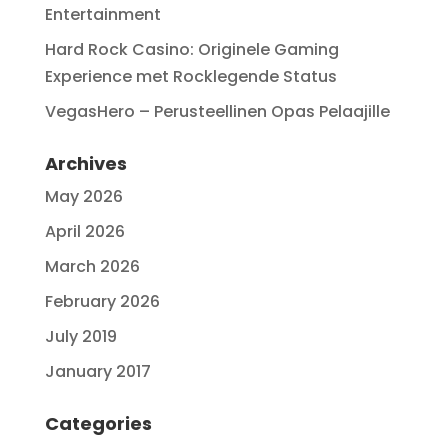
Entertainment
Hard Rock Casino: Originele Gaming
Experience met Rocklegende Status
VegasHero – Perusteellinen Opas Pelaajille
Archives
May 2026
April 2026
March 2026
February 2026
July 2019
January 2017
Categories