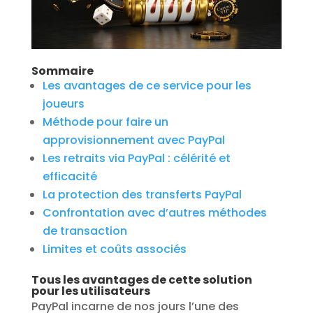
Sommaire
Les avantages de ce service pour les
joueurs
Méthode pour faire un
approvisionnement avec PayPal
Les retraits via PayPal : célérité et
efficacité
La protection des transferts PayPal
Confrontation avec d’autres méthodes
de transaction
Limites et coûts associés
Tous les avantages de cette solution
pour les utilisateurs
PayPal incarne de nos jours l’une des