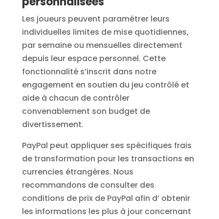
personnalisées
Les joueurs peuvent paramétrer leurs
individuelles limites de mise quotidiennes,
par semaine ou mensuelles directement
depuis leur espace personnel. Cette
fonctionnalité s’inscrit dans notre
engagement en soutien du jeu contrôlé et
aide à chacun de contrôler
convenablement son budget de
divertissement.
PayPal peut appliquer ses spécifiques frais
de transformation pour les transactions en
currencies étrangères. Nous
recommandons de consulter des
conditions de prix de PayPal afin d’ obtenir
les informations les plus à jour concernant