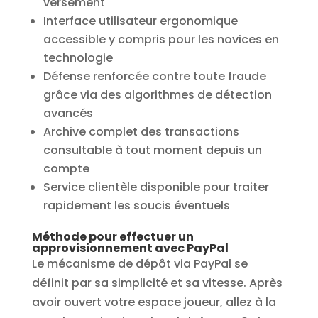
versement
Interface utilisateur ergonomique
accessible y compris pour les novices en
technologie
Défense renforcée contre toute fraude
grâce via des algorithmes de détection
avancés
Archive complet des transactions
consultable à tout moment depuis un
compte
Service clientèle disponible pour traiter
rapidement les soucis éventuels
Méthode pour effectuer un
approvisionnement avec PayPal
Le mécanisme de dépôt via PayPal se
définit par sa simplicité et sa vitesse. Après
avoir ouvert votre espace joueur, allez à la