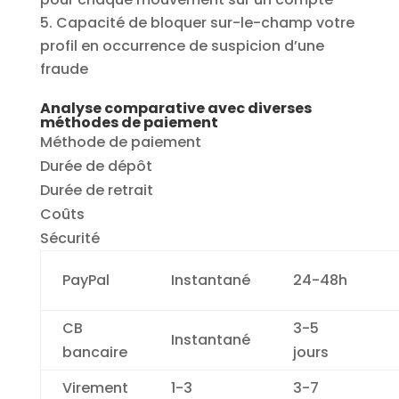
Capacité de bloquer sur-le-champ votre
profil en occurrence de suspicion d’une
fraude
Analyse comparative avec diverses
méthodes de paiement
Méthode de paiement
Durée de dépôt
Durée de retrait
Coûts
Sécurité
PayPal
Instantané
24-48h
CB
3-5
Instantané
bancaire
jours
Virement
1-3
3-7