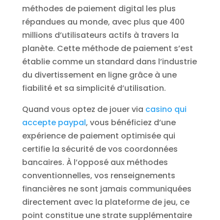
méthodes de paiement digital les plus
répandues au monde, avec plus que 400
millions d’utilisateurs actifs à travers la
planète. Cette méthode de paiement s’est
établie comme un standard dans l’industrie
du divertissement en ligne grâce à une
fiabilité et sa simplicité d’utilisation.
Quand vous optez de jouer via
casino qui
accepte paypal
, vous bénéficiez d’une
expérience de paiement optimisée qui
certifie la sécurité de vos coordonnées
bancaires. À l’opposé aux méthodes
conventionnelles, vos renseignements
financières ne sont jamais communiquées
directement avec la plateforme de jeu, ce
point constitue une strate supplémentaire