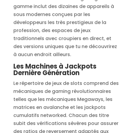
gamme inclut des dizaines de appareils à
sous modernes conçues par les
développeurs les très prestigieux de la
profession, des espaces de jeux
traditionnels avec croupiers en direct, et
des versions uniques que tu ne découvrirez
à aucun endroit ailleurs.
Les Machines à Jackpots
Dernière Génération
Le répertoire de jeux de slots comprend des
mécaniques de gaming révolutionnaires
telles que les mécaniques Megaways, les
matrices en avalanche et les jackpots
cumulatifs networked. Chacun des titre
subit des vérifications sévères pour assurer
des ratios de reversement adaptés aux