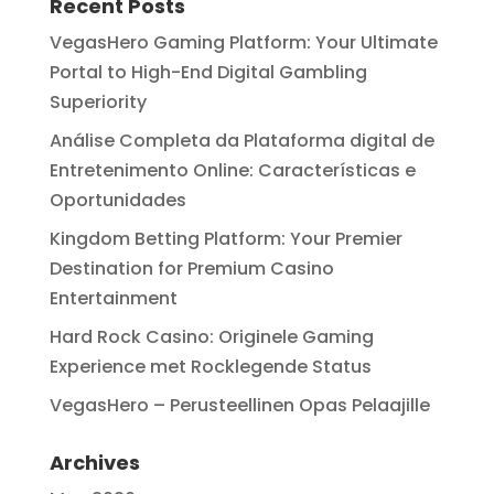
Recent Posts
VegasHero Gaming Platform: Your Ultimate
Portal to High-End Digital Gambling
Superiority
Análise Completa da Plataforma digital de
Entretenimento Online: Características e
Oportunidades
Kingdom Betting Platform: Your Premier
Destination for Premium Casino
Entertainment
Hard Rock Casino: Originele Gaming
Experience met Rocklegende Status
VegasHero – Perusteellinen Opas Pelaajille
Archives