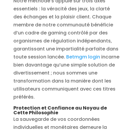
Notre méthode s’appuie sur trois axes
essentiels : la véracité des jeux, la clarté
des échanges et la plaisir client. Chaque
membre de notre communauté bénéficie
d’un cadre de gaming contrôlé par des
organismes de régulation indépendants,
garantissant une impartialité parfaite dans
toute session lancée.
Betmgm login
incarne
bien davantage qu’une simple solution de
divertissement ; nous sommes une
transformation dans la manière dont les
utilisateurs communiquent avec ces titres
préférés.
Protection et Confiance au Noyau de
Cette Philosophie
La sauvegarde de vos coordonnées
individuelles et monétaires demeure la