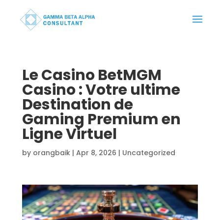
Le Casino BetMGM
Casino : Votre ultime
Destination de
Gaming Premium en
Ligne Virtuel
by
orangbaik
|
Apr 8, 2026
|
Uncategorized