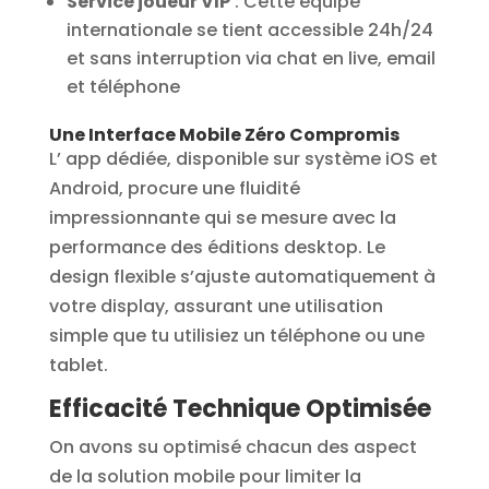
Service joueur VIP
: Cette équipe
internationale se tient accessible 24h/24
et sans interruption via chat en live, email
et téléphone
Une Interface Mobile Zéro Compromis
L’ app dédiée, disponible sur système iOS et
Android, procure une fluidité
impressionnante qui se mesure avec la
performance des éditions desktop. Le
design flexible s’ajuste automatiquement à
votre display, assurant une utilisation
simple que tu utilisiez un téléphone ou une
tablet.
Efficacité Technique Optimisée
On avons su optimisé chacun des aspect
de la solution mobile pour limiter la