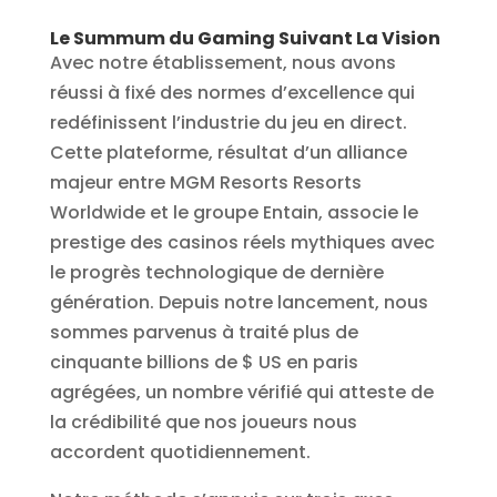
Le Summum du Gaming Suivant La Vision
Avec notre établissement, nous avons
réussi à fixé des normes d’excellence qui
redéfinissent l’industrie du jeu en direct.
Cette plateforme, résultat d’un alliance
majeur entre MGM Resorts Resorts
Worldwide et le groupe Entain, associe le
prestige des casinos réels mythiques avec
le progrès technologique de dernière
génération. Depuis notre lancement, nous
sommes parvenus à traité plus de
cinquante billions de $ US en paris
agrégées, un nombre vérifié qui atteste de
la crédibilité que nos joueurs nous
accordent quotidiennement.