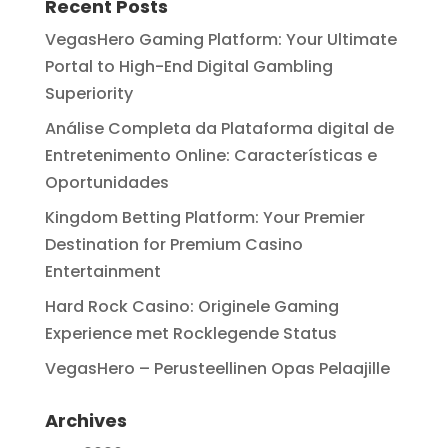
Recent Posts
VegasHero Gaming Platform: Your Ultimate
Portal to High-End Digital Gambling
Superiority
Análise Completa da Plataforma digital de
Entretenimento Online: Características e
Oportunidades
Kingdom Betting Platform: Your Premier
Destination for Premium Casino
Entertainment
Hard Rock Casino: Originele Gaming
Experience met Rocklegende Status
VegasHero – Perusteellinen Opas Pelaajille
Archives