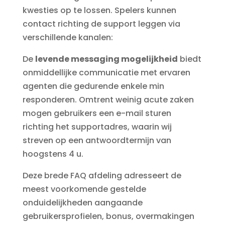
kwesties op te lossen. Spelers kunnen
contact richting de support leggen via
verschillende kanalen:
De
levende messaging mogelijkheid
biedt
onmiddellijke communicatie met ervaren
agenten die gedurende enkele min
responderen. Omtrent weinig acute zaken
mogen gebruikers een e-mail sturen
richting het supportadres, waarin wij
streven op een antwoordtermijn van
hoogstens 4 u.
Deze brede FAQ afdeling adresseert de
meest voorkomende gestelde
onduidelijkheden aangaande
gebruikersprofielen, bonus, overmakingen