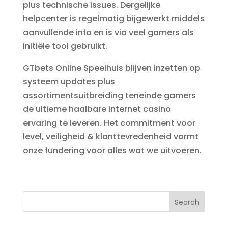
plus technische issues. Dergelijke
helpcenter is regelmatig bijgewerkt middels
aanvullende info en is via veel gamers als
initiële tool gebruikt.
GTbets Online Speelhuis blijven inzetten op
systeem updates plus
assortimentsuitbreiding teneinde gamers
de ultieme haalbare internet casino
ervaring te leveren. Het commitment voor
level, veiligheid & klanttevredenheid vormt
onze fundering voor alles wat we uitvoeren.