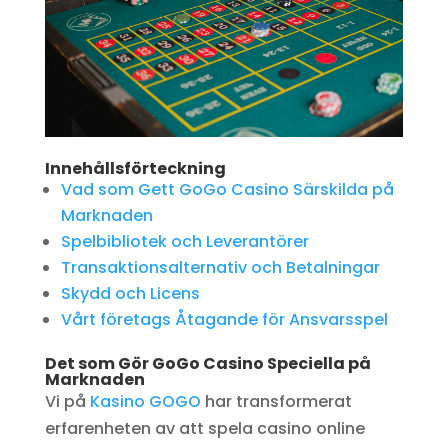
Innehållsförteckning
Vad som Gett GoGo Casino Särskilda på
Marknaden
Spelbibliotek och Leverantörer
Transaktionsalternativ och Betalningar
Skydd och Licens
Vårt företags Åtagande för Ansvarsspel
Det som Gör GoGo Casino Speciella på
Marknaden
Vi på
Kasino GOGO
har transformerat
erfarenheten av att spela casino online