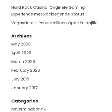
Hard Rock Casino: Originele Gaming
Experience met Rocklegende Status
VegasHero – Perusteellinen Opas Pelaajille
Archives
May 2026
April 2026
March 2026
February 2026
July 2019
January 2017
Categories
nevermindbar.dk