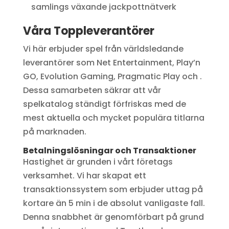
samlings växande jackpottnätverk
Våra Toppleverantörer
Vi här erbjuder spel från världsledande
leverantörer som Net Entertainment, Play’n
GO, Evolution Gaming, Pragmatic Play och .
Dessa samarbeten säkrar att vår
spelkatalog ständigt förfriskas med de
mest aktuella och mycket populära titlarna
på marknaden.
Betalningslösningar och Transaktioner
Hastighet är grunden i vårt företags
verksamhet. Vi har skapat ett
transaktionssystem som erbjuder uttag på
kortare än 5 min i de absolut vanligaste fall.
Denna snabbhet är genomförbart på grund