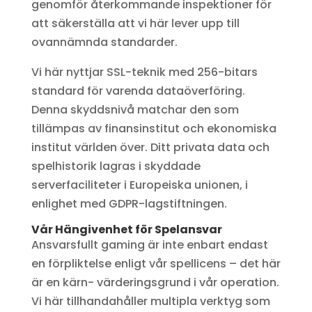
genomför återkommande inspektioner för
att säkerställa att vi här lever upp till
ovannämnda standarder.
Vi här nyttjar SSL-teknik med 256-bitars
standard för varenda dataöverföring.
Denna skyddsnivå matchar den som
tillämpas av finansinstitut och ekonomiska
institut världen över. Ditt privata data och
spelhistorik lagras i skyddade
serverfaciliteter i Europeiska unionen, i
enlighet med GDPR-lagstiftningen.
Vår Hängivenhet för Spelansvar
Ansvarsfullt gaming är inte enbart endast
en förpliktelse enligt vår spellicens – det här
är en kärn- värderingsgrund i vår operation.
Vi här tillhandahåller multipla verktyg som