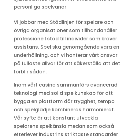
personliga spelvanor
Vi jobbar med Stödlinjen för spelare och
övriga organisationer som tillhandahåller
professionell stöd till individer som kräver
assistans. Spel ska genomgående vara en
underhållning, och vi hanterar vårt ansvar
på fullaste allvar för att säkerställa att det
förblir sådan.
Inom vårt casino sammanförs avancerad
teknologi med solid spelkunskap för att
bygga en plattform där trygghet, tempo
och spelglädje kombineras harmonierat.
Vår syfte är att konstant utveckla
spelarens spelkänsla medan som också
efterlever industrins striktaste standarder