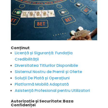
Conținut
Licență și Siguranță: Fundația
Credibilității
Diversitatea Titlurilor Disponibile
Sistemul Nostru de Premii și Oferte
Soluții De Plată și Operațiuni
Platformă Mobilă Adaptată
Asistență Profesional pentru Utilizatori
Autorizație și Securitate: Baza
Confidenței