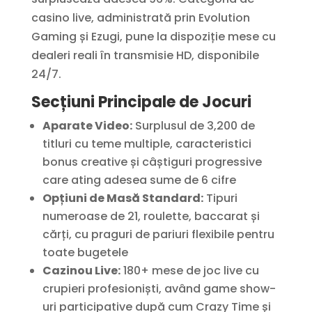
casino live, administrată prin Evolution
Gaming și Ezugi, pune la dispoziție mese cu
dealeri reali în transmisie HD, disponibile
24/7.
Secțiuni Principale de Jocuri
Aparate Video:
Surplusul de 3,200 de
titluri cu teme multiple, caracteristici
bonus creative și câștiguri progressive
care ating adesea sume de 6 cifre
Opțiuni de Masă Standard:
Tipuri
numeroase de 21, roulette, baccarat și
cărți, cu praguri de pariuri flexibile pentru
toate bugetele
Cazinou Live:
180+ mese de joc live cu
crupieri profesioniști, având game show-
uri participative după cum Crazy Time și