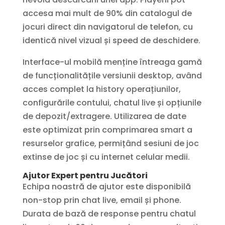
accesa mai mult de 90% din catalogul de
jocuri direct din navigatorul de telefon, cu
identică nivel vizual și speed de deschidere.
Interface-ul mobilă menține întreaga gamă
de funcționalitățile versiunii desktop, având
acces complet la history operațiunilor,
configurările contului, chatul live și opțiunile
de depozit/extragere. Utilizarea de date
este optimizat prin comprimarea smart a
resurselor grafice, permițând sesiuni de joc
extinse de joc și cu internet celular medii.
Ajutor Expert pentru Jucători
Echipa noastră de ajutor este disponibilă
non-stop prin chat live, email și phone.
Durata de bază de response pentru chatul