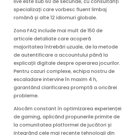
live este sub 60 de secunde, cu consultanți
specializați care vorbesc fluent limbaj
română și alte 12 idiomuri globale.
Zona FAQ include mai mult de 150 de
articole detaliate care acoperă
majoritatea întrebări uzuale, de la metode
de autentificare a accountului până la
explicații digitale despre operarea jocurilor.
Pentru cazuri complexe, echipa nostru de
escaladare intervine în maxim 4 h,
garantând clarificarea promptă a oricărei
probleme.
Alocăm constant în optimizarea experienței
de gaming, aplicând propunerile primite de
la comunitatea platformei de jucători și
integrând cele mai recente tehnologii din