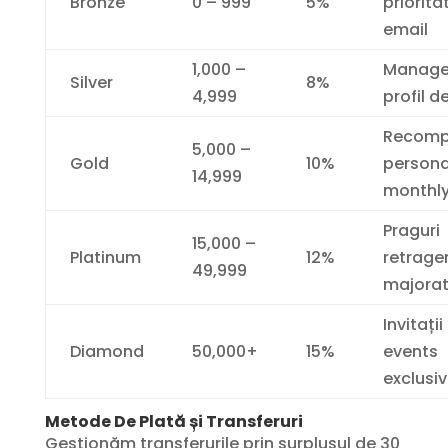
Bronze
0 – 999
5%
priorita
email
1,000 –
Manage
Silver
8%
4,999
profil d
Recomp
5,000 –
Gold
10%
persona
14,999
monthl
Praguri
15,000 –
Platinum
12%
retrager
49,999
majora
Invitații
Diamond
50,000+
15%
events
exclusi
Metode De Plată și Transferuri
Gestionăm transferurile prin surplusul de 30