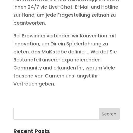
Ihnen 24/7 via Live-Chat, E-Mail und Hotline
zur Hand, um jede Fragestellung zeitnah zu
beantworten.
Bei Browinner verbinden wir Konvention mit
Innovation, um Dir ein Spielerfahrung zu
bieten, das Maßstäbe definiert. Werdet Sie
Bestandteil unserer expandierenden
Community und erkunden Ihr, warum Viele
tausend von Gamern uns längst ihr
Vertrauen geben.
Recent Posts