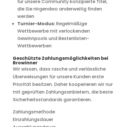
für unsere Community konzipierte Titel,
die Sie nirgendwo anderweitig finden
werden
Turnier-Modus:
Regelmäßige
Wettbewerbe mit verlockenden
Gewinnpools und Bestenlisten-
Wettbewerben
Geschützte Zahlungsmöglichkeiten bei
Browinner
Wir wissen, dass rasche und verlässliche
Überweisungen für unsere Kunden erste
Priorität besitzen. Daher kooperieren wir nur
mit geprüften Zahlungsanbietern, die beste
Sicherheitsstandards garantieren.
Zahlungsmethode
Einzahlungsdauer