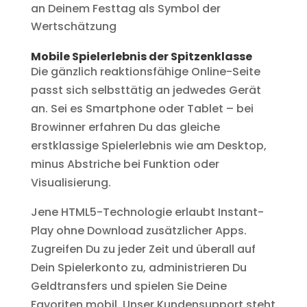
an Deinem Festtag als Symbol der
Wertschätzung
Mobile Spielerlebnis der Spitzenklasse
Die gänzlich reaktionsfähige Online-Seite
passt sich selbsttätig an jedwedes Gerät
an. Sei es Smartphone oder Tablet – bei
Browinner erfahren Du das gleiche
erstklassige Spielerlebnis wie am Desktop,
minus Abstriche bei Funktion oder
Visualisierung.
Jene HTML5-Technologie erlaubt Instant-
Play ohne Download zusätzlicher Apps.
Zugreifen Du zu jeder Zeit und überall auf
Dein Spielerkonto zu, administrieren Du
Geldtransfers und spielen Sie Deine
Favoriten mobil. Unser Kundensupport steht