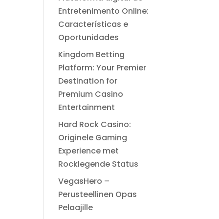
Entretenimento Online:
Características e
Oportunidades
Kingdom Betting
Platform: Your Premier
Destination for
Premium Casino
Entertainment
Hard Rock Casino:
Originele Gaming
Experience met
Rocklegende Status
VegasHero –
Perusteellinen Opas
Pelaajille