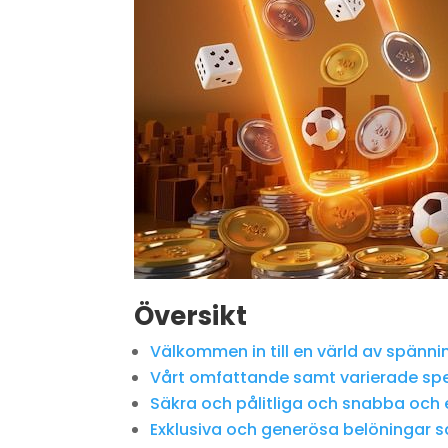
Översikt
Välkommen in till en värld av spänni
Vårt omfattande samt varierade spe
Säkra och pålitliga och snabba och e
Exklusiva och generösa belöningar s