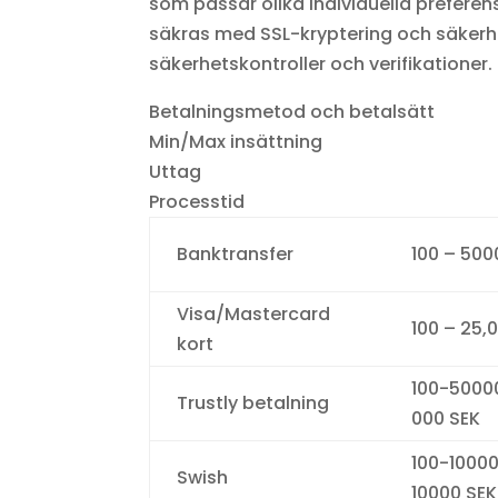
som passar olika individuella prefere
säkras med SSL-kryptering och säker
säkerhetskontroller och verifikationer.
Betalningsmetod och betalsätt
Min/Max insättning
Uttag
Processtid
Banktransfer
100 – 500
Visa/Mastercard
100 – 25,
kort
100-5000
Trustly betalning
000 SEK
100-10000
Swish
10000 SEK