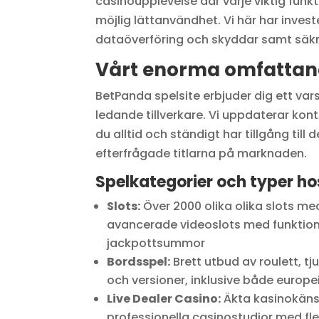
casinoupplevelse där varje viktig fun
möjlig lättanvändhet. Vi här har inves
dataöverföring och skyddar samt säkr
Vårt enorma omfattand
BetPanda spelsite erbjuder dig ett va
ledande tillverkare. Vi uppdaterar kont
du alltid och ständigt har tillgång ti
efterfrågade titlarna på marknaden.
Spelkategorier och typer ho
Slots:
Över 2000 olika olika slots med
avancerade videoslots med funktio
jackpottsummor
Bordsspel:
Brett utbud av roulett, t
och versioner, inklusive både europ
Live Dealer Casino:
Äkta kasinokänsl
professionella casinostudior med fl