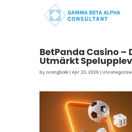
BetPanda Casino – Din
Utmärkt Spelupplev
by
orangbaik
|
Apr 23, 2026
|
Uncategorize