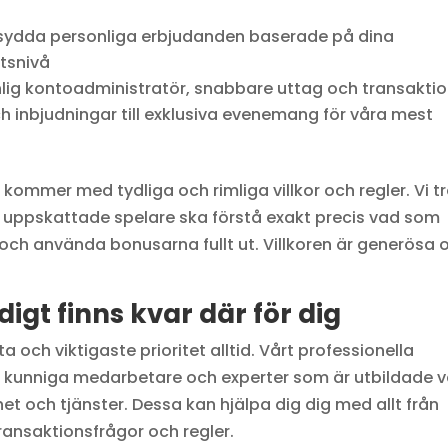
ydda personliga erbjudanden baserade på dina
etsnivå
lig kontoadministratör, snabbare uttag och transaktio
h inbjudningar till exklusiva evenemang för våra mest
ommer med tydliga och rimliga villkor och regler. Vi tr
ra uppskattade spelare ska förstå exakt precis vad som
 och använda bonusarna fullt ut. Villkoren är generösa 
gt finns kvar där för dig
och viktigaste prioritet alltid. Vårt professionella
 kunniga medarbetare och experter som är utbildade v
et och tjänster. Dessa kan hjälpa dig dig med allt från
ransaktionsfrågor och regler.